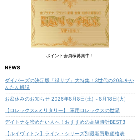
ポイント会員様募集中！
NEWS
ダイバーズの決定版「緑サブ」大特集！3世代の20年をか
んたん解説
お盆休みのお知らせ 2026年8月8日(土)～8月18日(火)
【ロレックス×ミリタリー】 軍用ロレックスの世界
デイトナを諦めたい人へ！おすすめの高級時計BEST3
【ルイヴィトン】ライン・シリーズ別最新買取価格表