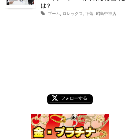
は？
ブーム
,
ロレックス
,
下落
,
昭島中神店
フォローする