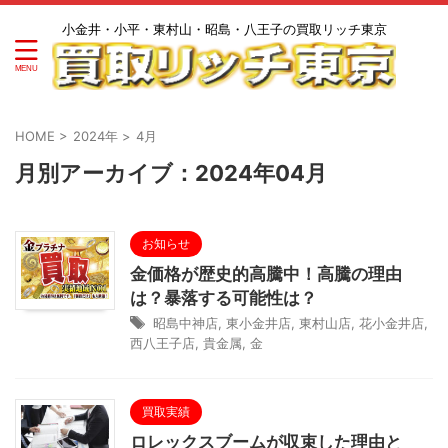
小金井・小平・東村山・昭島・八王子の買取リッチ東京
HOME
>
2024年
>
4月
月別アーカイブ：2024年04月
お知らせ
金価格が歴史的高騰中！高騰の理由
は？暴落する可能性は？
昭島中神店
,
東小金井店
,
東村山店
,
花小金井店
,
西八王子店
,
貴金属
,
金
買取実績
ロレックスブームが収束した理由と