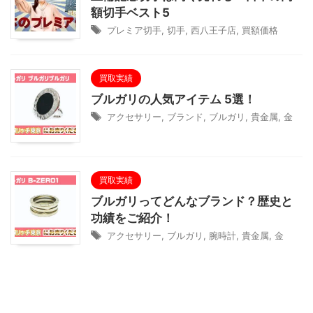
額切手ベスト5
プレミア切手
,
切手
,
西八王子店
,
買額価格
買取実績
ブルガリの人気アイテム 5選！
アクセサリー
,
ブランド
,
ブルガリ
,
貴金属
,
金
買取実績
ブルガリってどんなブランド？歴史と
功績をご紹介！
アクセサリー
,
ブルガリ
,
腕時計
,
貴金属
,
金