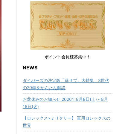
ポイント会員様募集中！
NEWS
ダイバーズの決定版「緑サブ」大特集！3世代
の20年をかんたん解説
お盆休みのお知らせ 2026年8月8日(土)～8月
18日(火)
【ロレックス×ミリタリー】 軍用ロレックスの
世界