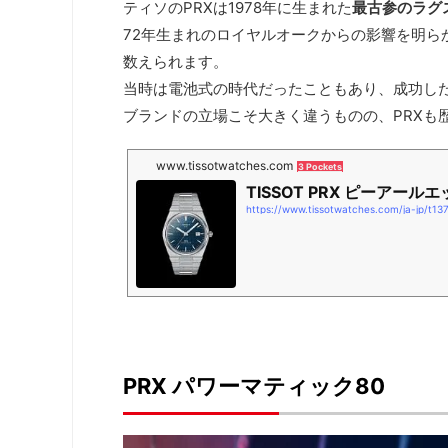
ティソのPRXは1978年に生まれた
最古参のラグ
72年生まれのロイヤルオークからの影響を明ら
数えられます。
当時は電池式の時代だったこともあり、成功し
ブランドの立場こそ大きく違うものの、PRXも
www.tissotwatches.com
3 Pockets
TISSOT PRX ピーアールエッ
https://www.tissotwatches.com/ja-jp/t13
PRX パワーマティック80