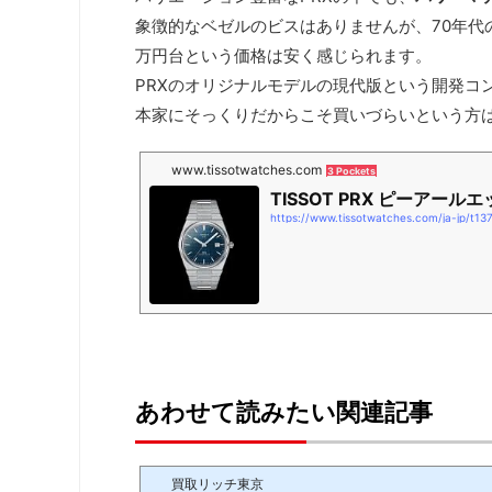
象徴的なベゼルのビスはありませんが、70年代
万円台という価格は安く感じられます。
PRXのオリジナルモデルの現代版という開発コ
本家にそっくりだからこそ買いづらいという方
www.tissotwatches.com
3 Pockets
TISSOT PRX ピーアールエッ
https://www.tissotwatches.com/ja-jp/t13
あわせて読みたい関連記事
買取リッチ東京