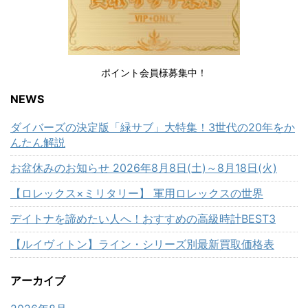
ポイント会員様募集中！
NEWS
ダイバーズの決定版「緑サブ」大特集！3世代の20年をか
んたん解説
お盆休みのお知らせ 2026年8月8日(土)～8月18日(火)
【ロレックス×ミリタリー】 軍用ロレックスの世界
デイトナを諦めたい人へ！おすすめの高級時計BEST3
【ルイヴィトン】ライン・シリーズ別最新買取価格表
アーカイブ