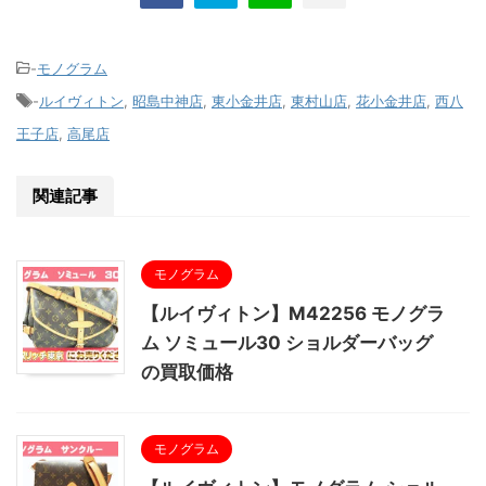
-
モノグラム
-
ルイヴィトン
,
昭島中神店
,
東小金井店
,
東村山店
,
花小金井店
,
西八
王子店
,
高尾店
関連記事
モノグラム
【ルイヴィトン】M42256 モノグラ
ム ソミュール30 ショルダーバッグ
の買取価格
モノグラム