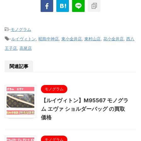
-
モノグラム
-
ルイヴィトン
,
昭島中神店
,
東小金井店
,
東村山店
,
花小金井店
,
西八
王子店
,
高尾店
関連記事
モノグラム
【ルイヴィトン】M95567 モノグラ
ム エヴァ ショルダーバッグ の買取
価格
モノグラム