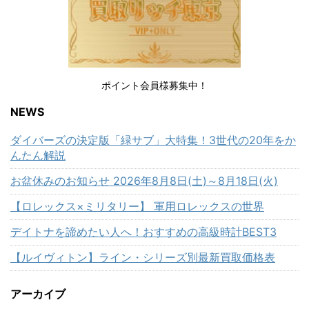
ポイント会員様募集中！
NEWS
ダイバーズの決定版「緑サブ」大特集！3世代の20年をか
んたん解説
お盆休みのお知らせ 2026年8月8日(土)～8月18日(火)
【ロレックス×ミリタリー】 軍用ロレックスの世界
デイトナを諦めたい人へ！おすすめの高級時計BEST3
【ルイヴィトン】ライン・シリーズ別最新買取価格表
アーカイブ