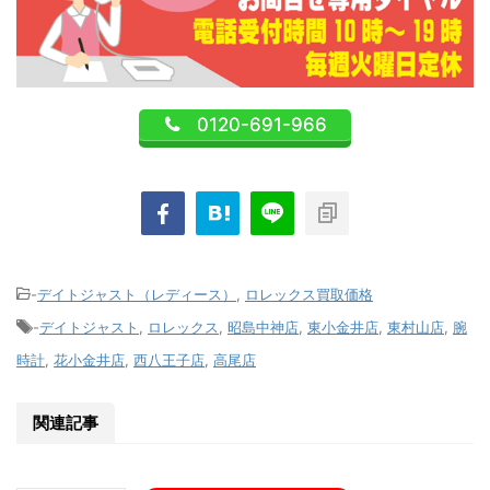
0120-691-966
-
デイトジャスト（レディース）
,
ロレックス買取価格
-
デイトジャスト
,
ロレックス
,
昭島中神店
,
東小金井店
,
東村山店
,
腕
時計
,
花小金井店
,
西八王子店
,
高尾店
関連記事