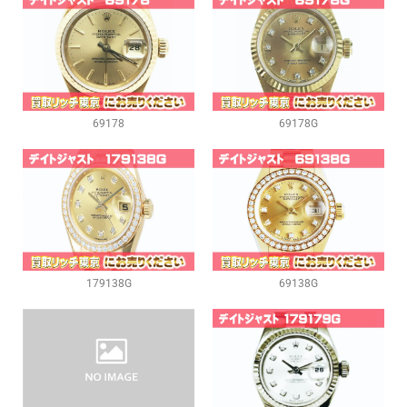
69178
69178G
179138G
69138G