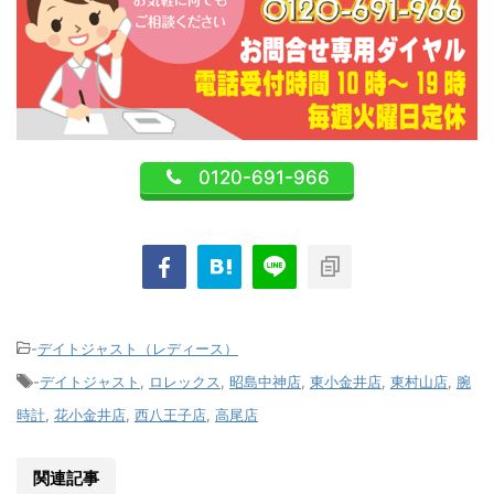
0120-691-966
-
デイトジャスト（レディース）
-
デイトジャスト
,
ロレックス
,
昭島中神店
,
東小金井店
,
東村山店
,
腕
時計
,
花小金井店
,
西八王子店
,
高尾店
関連記事