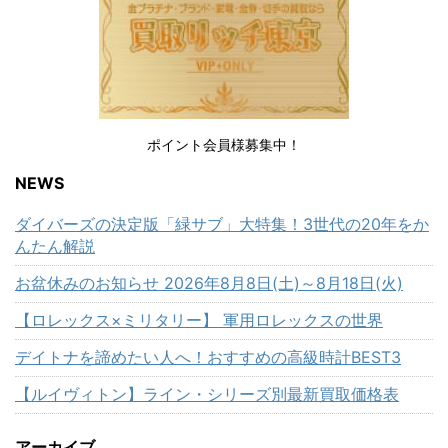
ポイント会員様募集中！
NEWS
ダイバーズの決定版「緑サブ」大特集！3世代の20年をか
んたん解説
お盆休みのお知らせ 2026年8月8日(土)～8月18日(火)
【ロレックス×ミリタリー】 軍用ロレックスの世界
デイトナを諦めたい人へ！おすすめの高級時計BEST3
【ルイヴィトン】ライン・シリーズ別最新買取価格表
アーカイブ