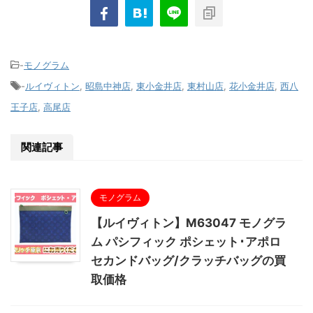
-
モノグラム
-
ルイヴィトン
,
昭島中神店
,
東小金井店
,
東村山店
,
花小金井店
,
西八
王子店
,
高尾店
関連記事
モノグラム
【ルイヴィトン】M63047 モノグラ
ム パシフィック ポシェット･アポロ
セカンドバッグ/クラッチバッグの買
取価格