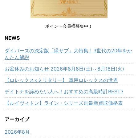
ポイント会員様募集中！
NEWS
ダイバーズの決定版「緑サブ」大特集！3世代の20年をか
んたん解説
お盆休みのお知らせ 2026年8月8日(土)～8月18日(火)
【ロレックス×ミリタリー】 軍用ロレックスの世界
デイトナを諦めたい人へ！おすすめの高級時計BEST3
【ルイヴィトン】ライン・シリーズ別最新買取価格表
アーカイブ
2026年8月