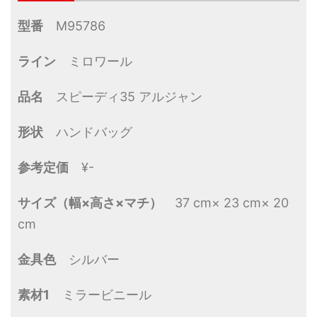
型番
M95786
ライン
ミロワール
品名
スピーディ35 アルジャン
形状
ハンドバッグ
参考定価
¥-
サイズ（幅×高さ×マチ）
37 cm× 23 cm× 20
cm
金具色
シルバー
素材1
ミラービニール