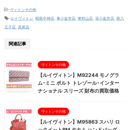
-
ヴィトンその他
-
ルイヴィトン
,
昭島中神店
,
東小金井店
,
東村山店
,
花小金井店
,
西八
王子店
,
高尾店
関連記事
ヴィトンその他
【ルイヴィトン】M92244 モノグラ
ム･ミニ ポルト トレゾール･インター
ナショナル スリーズ 財布の買取価格
ヴィトンその他
【ルイヴィトン】M95863 スハリ ロ
ックイットPM タナミ ハンドバッグ