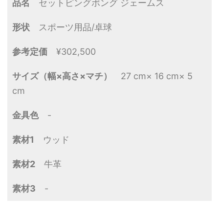
品名
セットピングポング ジェームス
形状
スポーツ用品/卓球
参考定価
¥302,500
サイズ（幅×高さ×マチ）
27 cm× 16 cm× 5
cm
金具色
-
素材1
ウッド
素材2
牛革
素材3
-