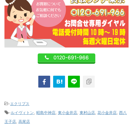
0120-691-966
-
エクリプス
-
ルイヴィトン
,
昭島中神店
,
東小金井店
,
東村山店
,
花小金井店
,
西八
王子店
,
高尾店