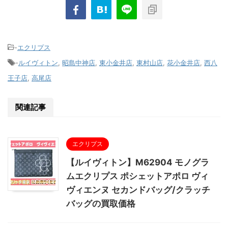
-
エクリプス
-
ルイヴィトン
,
昭島中神店
,
東小金井店
,
東村山店
,
花小金井店
,
西八
王子店
,
高尾店
関連記事
エクリプス
【ルイヴィトン】M62904 モノグラ
ムエクリプス ポシェットアポロ ヴィ
ヴィエンヌ セカンドバッグ/クラッチ
バッグの買取価格