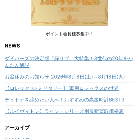
ポイント会員様募集中！
NEWS
ダイバーズの決定版「緑サブ」大特集！3世代の20年をか
んたん解説
お盆休みのお知らせ 2026年8月8日(土)～8月18日(火)
【ロレックス×ミリタリー】 軍用ロレックスの世界
デイトナを諦めたい人へ！おすすめの高級時計BEST3
【ルイヴィトン】ライン・シリーズ別最新買取価格表
アーカイブ