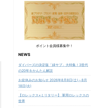
ポイント会員様募集中！
NEWS
ダイバーズの決定版「緑サブ」大特集！3世代
の20年をかんたん解説
お盆休みのお知らせ 2026年8月8日(土)～8月
18日(火)
【ロレックス×ミリタリー】 軍用ロレックスの
世界