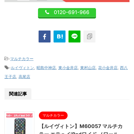
0120-691-966
-
マルチカラー
-
ルイヴィトン
,
昭島中神店
,
東小金井店
,
東村山店
,
花小金井店
,
西八
王子店
,
高尾店
関連記事
マルチカラー
【ルイヴィトン】M60057 マルチカ