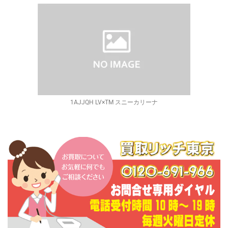
1AJJQH LV×TM スニーカリーナ