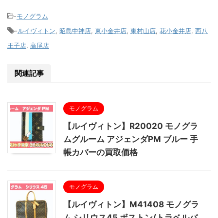
-
モノグラム
-
ルイヴィトン
,
昭島中神店
,
東小金井店
,
東村山店
,
花小金井店
,
西八
王子店
,
高尾店
関連記事
モノグラム
【ルイヴィトン】R20020 モノグラ
ムグルーム アジェンダPM ブルー 手
帳カバーの買取価格
モノグラム
【ルイヴィトン】M41408 モノグラ
ム シリウス45 ボストン/トラベルバ