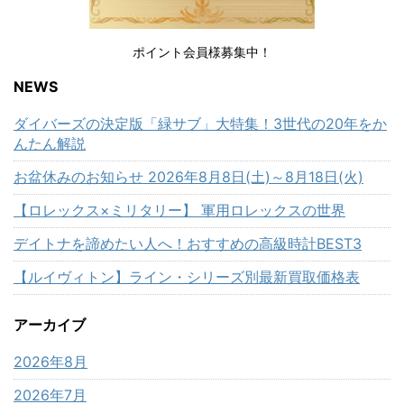
ポイント会員様募集中！
NEWS
ダイバーズの決定版「緑サブ」大特集！3世代の20年をか
んたん解説
お盆休みのお知らせ 2026年8月8日(土)～8月18日(火)
【ロレックス×ミリタリー】 軍用ロレックスの世界
デイトナを諦めたい人へ！おすすめの高級時計BEST3
【ルイヴィトン】ライン・シリーズ別最新買取価格表
アーカイブ
2026年8月
2026年7月