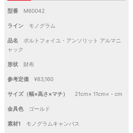
型番
M60042
ライン
モノグラム
品名
ポルトフォイユ・アンソリット アルマニ
ャック
形状
財布
参考定価
¥83,160
サイズ（幅×高さ×マチ）
21cm× 11cm× - cm
金具色
ゴールド
素材1
モノグラムキャンバス