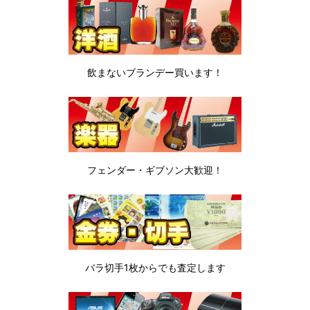
飲まないブランデー
買います！
フェンダー・ギブソン
大歓迎！
バラ切手1枚から
でも査定します