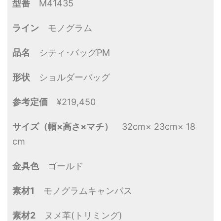
型番
M41435
ライン
モノグラム
品名
シティ･バッグPM
形状
ショルダーバッグ
参考定価
¥219,450
サイズ（幅×高さ×マチ）
32cm× 23cm× 18
cm
金具色
ゴールド
素材1
モノグラムキャンバス
素材2
ヌメ革(トリミング)