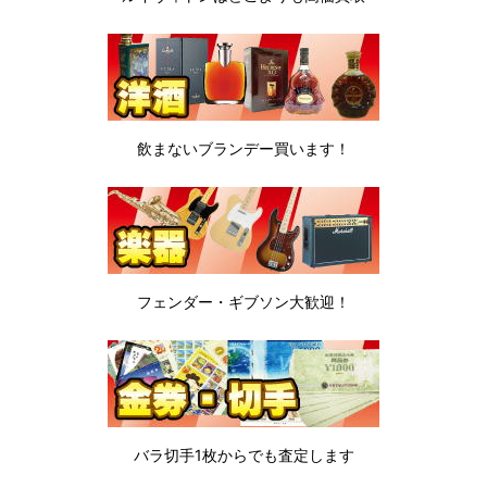
飲まないブランデー
買います！
フェンダー・ギブソン
大歓迎！
バラ切手1枚から
でも査定します