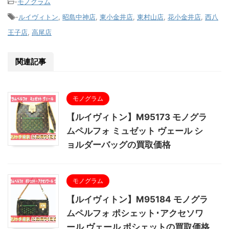
-
モノグラム
-
ルイヴィトン
,
昭島中神店
,
東小金井店
,
東村山店
,
花小金井店
,
西八
王子店
,
高尾店
関連記事
モノグラム
【ルイヴィトン】M95173 モノグラ
ムペルフォ ミュゼット ヴェール シ
ョルダーバッグの買取価格
モノグラム
【ルイヴィトン】M95184 モノグラ
ムペルフォ ポシェット･アクセソワ
ール ヴェール ポシェットの買取価格