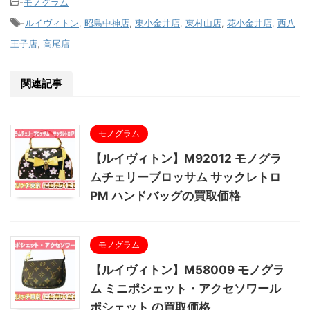
-
モノグラム
-
ルイヴィトン
,
昭島中神店
,
東小金井店
,
東村山店
,
花小金井店
,
西八
王子店
,
高尾店
関連記事
モノグラム
【ルイヴィトン】M92012 モノグラ
ムチェリーブロッサム サックレトロ
PM ハンドバッグの買取価格
モノグラム
【ルイヴィトン】M58009 モノグラ
ム ミニポシェット・アクセソワール
ポシェット の買取価格