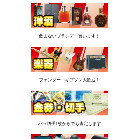
飲まないブランデー
買います！
フェンダー・ギブソン
大歓迎！
バラ切手1枚から
でも査定します