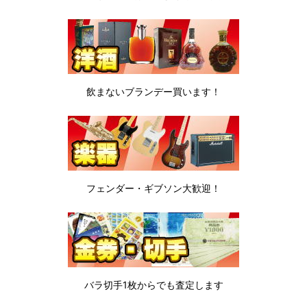
飲まないブランデー
買います！
フェンダー・ギブソン
大歓迎！
バラ切手1枚から
でも査定します