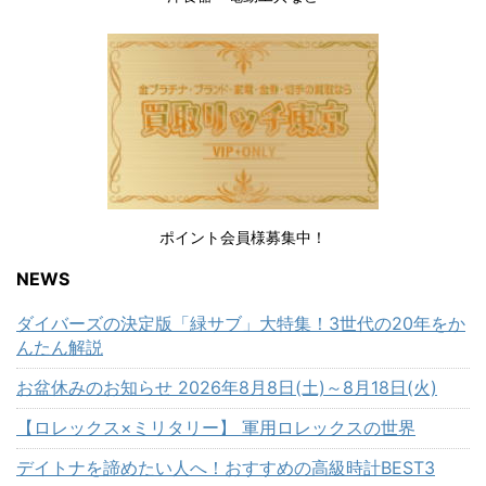
ポイント会員様募集中！
NEWS
ダイバーズの決定版「緑サブ」大特集！3世代の20年をか
んたん解説
お盆休みのお知らせ 2026年8月8日(土)～8月18日(火)
【ロレックス×ミリタリー】 軍用ロレックスの世界
デイトナを諦めたい人へ！おすすめの高級時計BEST3