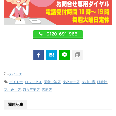
0120-691-966
-
デイトナ
-
デイトナ
,
ロレックス
,
昭島中神店
,
東小金井店
,
東村山店
,
腕時計
,
花小金井店
,
西八王子店
,
高尾店
関連記事