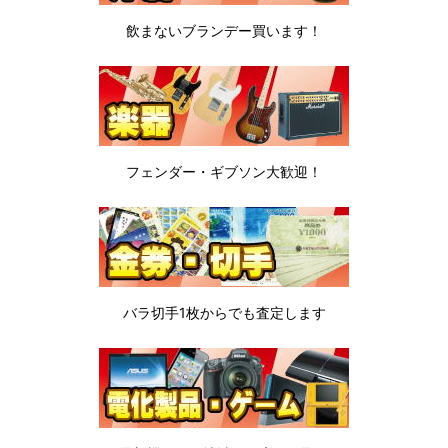
飲まないブランデー
買います！
フェンダー・ギブソン
大歓迎！
バラ切手1枚から
でも査定します