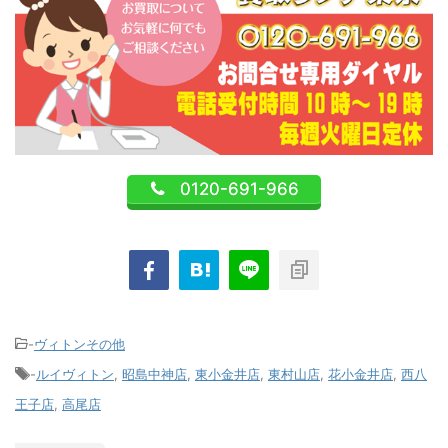
0120-691-966
-
ヴィトンその他
-
ルイヴィトン
,
昭島中神店
,
東小金井店
,
東村山店
,
花小金井店
,
西八
王子店
,
高尾店