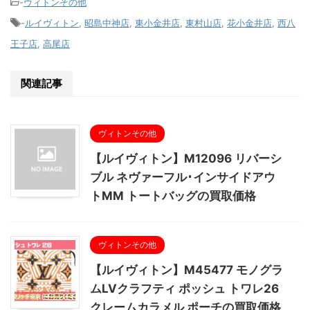
-
ヴィトンその他
-
ルイヴィトン
,
昭島中神店
,
東小金井店
,
東村山店
,
花小金井店
,
西八
王子店
,
高尾店
関連記事
ヴィトンその他
【ルイヴィトン】M12096 リバーシ
ブル ネヴァーフル･インサイドアウ
トMM トートバッグの買取価格
ヴィトンその他
【ルイヴィトン】M45477 モノグラ
ムLVクラフティ ポッシュ トワレ26
クレームカラメル ポーチの買取価格