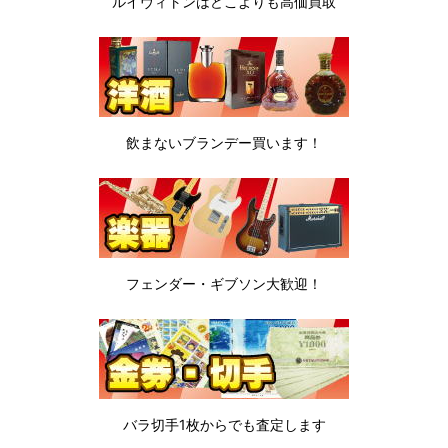
ルイヴィトンは
どこよりも高価買取
飲まないブランデー
買います！
フェンダー・ギブソン
大歓迎！
バラ切手1枚から
でも査定します