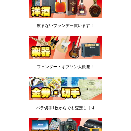
飲まないブランデー
買います！
フェンダー・ギブソン
大歓迎！
バラ切手1枚から
でも査定します