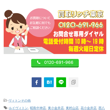
0120-691-966
-
ヴィトンその他
-
ルイヴィトン
,
昭島中神店
,
東小金井店
,
東村山店
,
花小金井店
,
西八