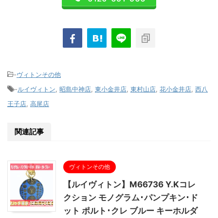
-
ヴィトンその他
-
ルイヴィトン
,
昭島中神店
,
東小金井店
,
東村山店
,
花小金井店
,
西八
王子店
,
高尾店
関連記事
ヴィトンその他
【ルイヴィトン】M66736 Y.Kコレ
クション モノグラム･パンプキン･ド
ット ポルト･クレ ブルー キーホルダ