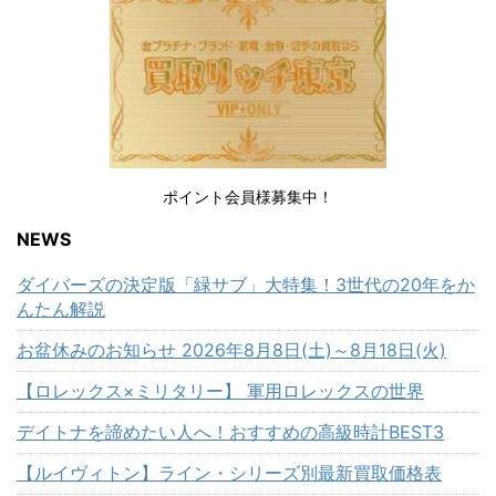
ポイント会員様募集中！
NEWS
ダイバーズの決定版「緑サブ」大特集！3世代の20年をか
んたん解説
お盆休みのお知らせ 2026年8月8日(土)～8月18日(火)
【ロレックス×ミリタリー】 軍用ロレックスの世界
デイトナを諦めたい人へ！おすすめの高級時計BEST3
【ルイヴィトン】ライン・シリーズ別最新買取価格表