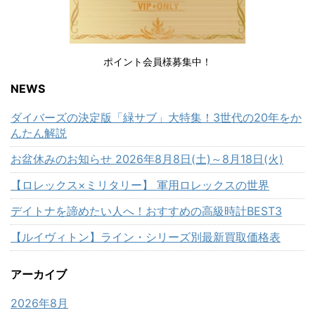
ポイント会員様募集中！
NEWS
ダイバーズの決定版「緑サブ」大特集！3世代の20年をか
んたん解説
お盆休みのお知らせ 2026年8月8日(土)～8月18日(火)
【ロレックス×ミリタリー】 軍用ロレックスの世界
デイトナを諦めたい人へ！おすすめの高級時計BEST3
【ルイヴィトン】ライン・シリーズ別最新買取価格表
アーカイブ
2026年8月