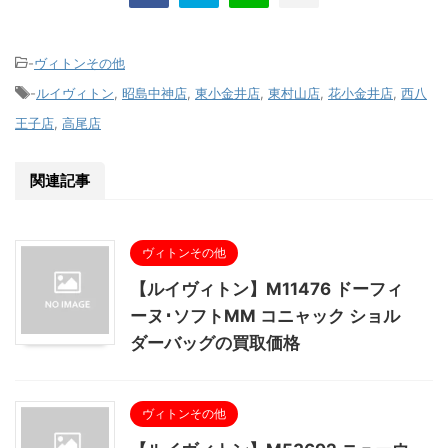
-
ヴィトンその他
-
ルイヴィトン
,
昭島中神店
,
東小金井店
,
東村山店
,
花小金井店
,
西八
王子店
,
高尾店
関連記事
ヴィトンその他
【ルイヴィトン】M11476 ドーフィ
ーヌ･ソフトMM コニャック ショル
ダーバッグの買取価格
ヴィトンその他