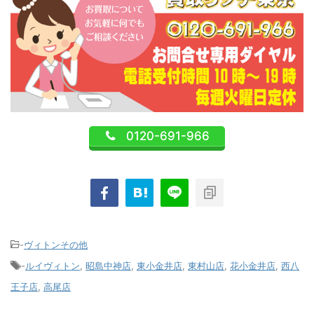
0120-691-966
-
ヴィトンその他
-
ルイヴィトン
,
昭島中神店
,
東小金井店
,
東村山店
,
花小金井店
,
西八
王子店
,
高尾店