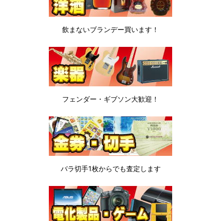
飲まないブランデー
買います！
フェンダー・ギブソン
大歓迎！
バラ切手1枚から
でも査定します