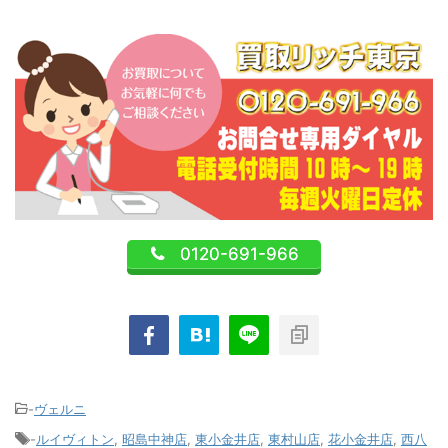
0120-691-966
-
ヴェルニ
-
ルイヴィトン
,
昭島中神店
,
東小金井店
,
東村山店
,
花小金井店
,
西八