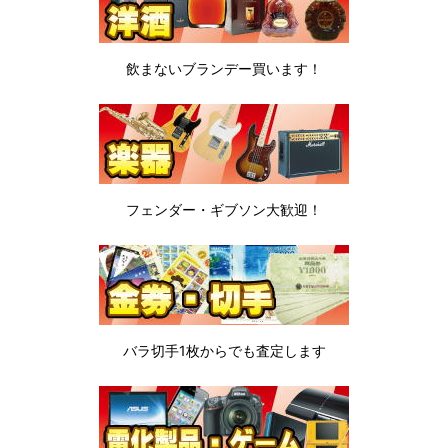
飲まないブランデー
買います！
フェンダー・ギブソン
大歓迎！
バラ切手1枚から
でも査定します