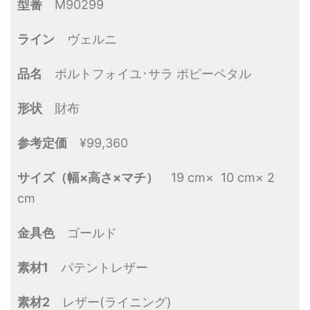
型番
M90299
ライン
ヴェルニ
品名
ポルトフォイユ･サラ ポピーペタル
形状
財布
参考定価
¥99,360
サイズ（幅×高さ×マチ）
19 cm× 10 cm× 2
cm
金具色
ゴールド
素材1
パテントレザー
素材2
レザー(ライニング)