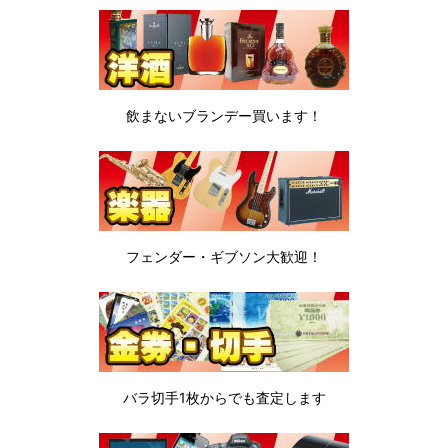
飲まないブランデー
買います！
フェンダー・ギブソン
大歓迎！
バラ切手1枚から
でも査定します