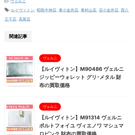
-
ヴェルニ
-
ルイヴィトン
,
昭島中神店
,
東小金井店
,
東村山店
,
花小金井店
,
西八
王子店
,
高尾店
関連記事
ヴェルニ
【ルイヴィトン】M90486 ヴェルニ
ジッピーウォレット グリ･メタル 財
布の買取価格
ヴェルニ
【ルイヴィトン】M91314 ヴェルニ
ポルトフォイユ ヴィエノワ マシュマ
ロピンク 財布の買取価格