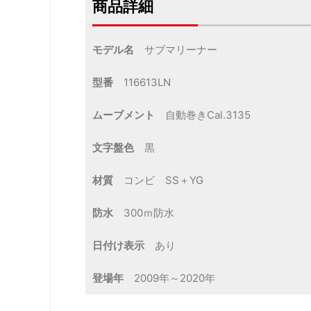
商品詳細
モデル名
サブマリーナー
型番
116613LN
ムーブメント
自動巻きCal.3135
文字盤色
黒
材質
コンビ SS＋YG
防水
300ｍ防水
日付け表示
あり
登場年
2009年～2020年