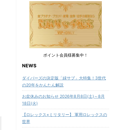
ポイント会員様募集中！
NEWS
ダイバーズの決定版「緑サブ」大特集！3世代
の20年をかんたん解説
お盆休みのお知らせ 2026年8月8日(土)～8月
18日(火)
【ロレックス×ミリタリー】 軍用ロレックスの
世界