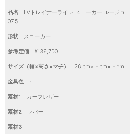
品名
LVトレイナーライン スニーカー ルージュ
07.5
形状
スニーカー
参考定価
¥139,700
サイズ（幅×高さ×マチ）
26 cm× - cm× - cm
金具色
-
素材1
カーフレザー
素材2
ラバー
素材3
-