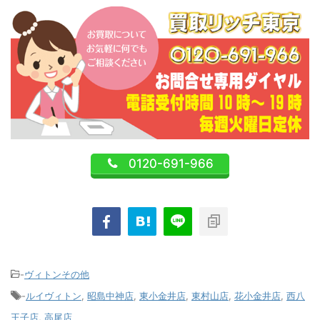
0120-691-966
-
ヴィトンその他
-
ルイヴィトン
,
昭島中神店
,
東小金井店
,
東村山店
,
花小金井店
,
西八
王子店
,
高尾店