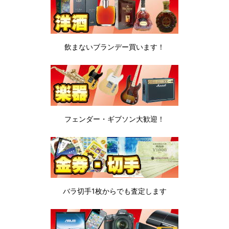
飲まないブランデー
買います！
フェンダー・ギブソン
大歓迎！
バラ切手1枚から
でも査定します