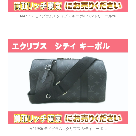
M45392 モノグラムエクリプス キーポルバンドリエール50
M45936 モノグラムエクリプス シティキーポル