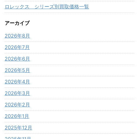
ロレックス シリーズ別買取価格一覧
アーカイブ
2026年8月
2026年7月
2026年6月
2026年5月
2026年4月
2026年3月
2026年2月
2026年1月
2025年12月