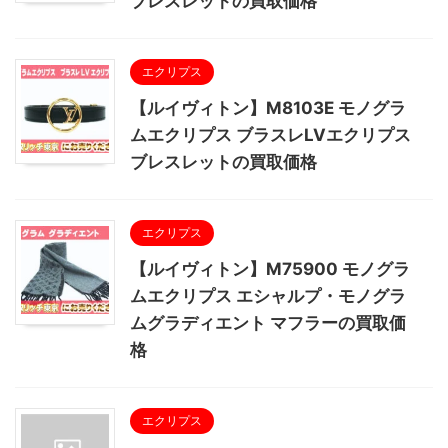
ブレスレットの買取価格
エクリプス
【ルイヴィトン】M8103E モノグラ
ムエクリプス ブラスレLVエクリプス
ブレスレットの買取価格
エクリプス
【ルイヴィトン】M75900 モノグラ
ムエクリプス エシャルプ・モノグラ
ムグラディエント マフラーの買取価
格
エクリプス