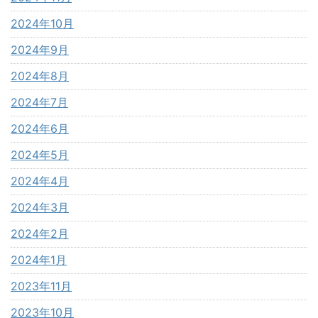
2024年10月
2024年9月
2024年8月
2024年7月
2024年6月
2024年5月
2024年4月
2024年3月
2024年2月
2024年1月
2023年11月
2023年10月