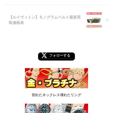
【ルイヴィトン】モノグラムベルト最新買
取価格表
フォローする
切れたネックレス
壊れたリング