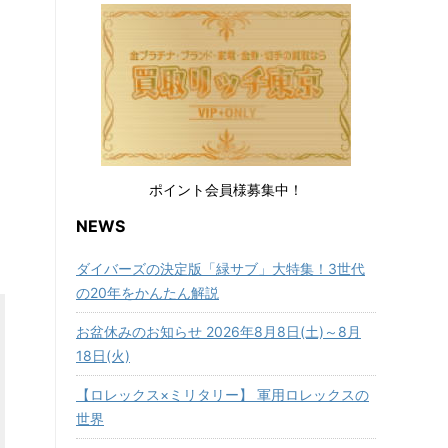
ポイント会員様募集中！
NEWS
ダイバーズの決定版「緑サブ」大特集！3世代
の20年をかんたん解説
お盆休みのお知らせ 2026年8月8日(土)～8月
18日(火)
【ロレックス×ミリタリー】 軍用ロレックスの
世界