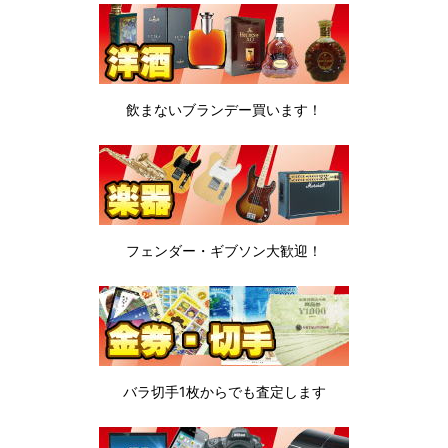
飲まないブランデー
買います！
フェンダー・ギブソン
大歓迎！
バラ切手1枚から
でも査定します