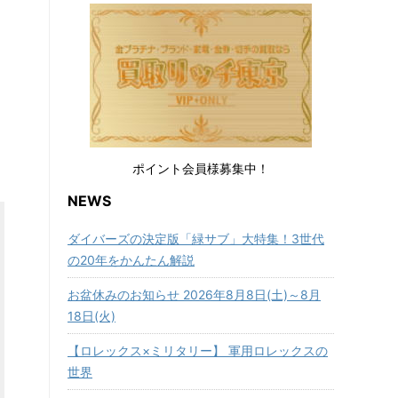
ポイント会員様募集中！
NEWS
ダイバーズの決定版「緑サブ」大特集！3世代
の20年をかんたん解説
お盆休みのお知らせ 2026年8月8日(土)～8月
18日(火)
【ロレックス×ミリタリー】 軍用ロレックスの
世界