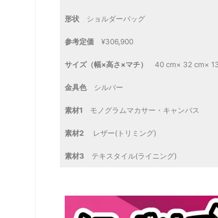
形状
ショルダーバッグ
参考定価
¥306,900
サイズ（幅×高さ×マチ）
40 cm× 32 cm× 1
金具色
シルバー
素材1
モノグラムマカサー・キャンバス
素材2
レザー(トリミング)
素材3
テキスタイル(ライニング)