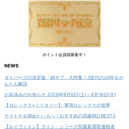
ポイント会員様募集中！
NEWS
ダイバーズの決定版「緑サブ」大特集！3世代の20年をか
んたん解説
お盆休みのお知らせ 2026年8月8日(土)～8月18日(火)
【ロレックス×ミリタリー】 軍用ロレックスの世界
デイトナを諦めたい人へ！おすすめの高級時計BEST3
【ルイヴィトン】ライン・シリーズ別最新買取価格表