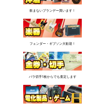
飲まないブランデー
買います！
フェンダー・ギブソン
大歓迎！
バラ切手1枚から
でも査定します