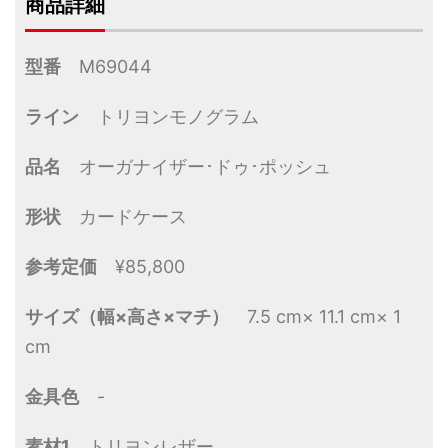
商品詳細
型番
M69044
ライン
トリヨンモノグラム
品名
オーガナイザー･ドゥ･ポッシュ
形状
カードケース
参考定価
¥85,800
サイズ（幅×高さ×マチ）
7.5 cm× 11.1 cm× 1
cm
金具色
-
素材1
トリヨンレザー