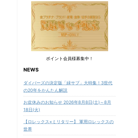
ポイント会員様募集中！
NEWS
ダイバーズの決定版「緑サブ」大特集！3世代
の20年をかんたん解説
お盆休みのお知らせ 2026年8月8日(土)～8月
18日(火)
【ロレックス×ミリタリー】 軍用ロレックスの
世界