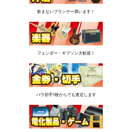
飲まないブランデー
買います！
フェンダー・ギブソン
大歓迎！
バラ切手1枚から
でも査定します