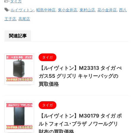
-
タイガ
-
ルイヴィトン
,
昭島中神店
,
東小金井店
,
東村山店
,
花小金井店
,
西八
王子店
,
高尾店
関連記事
タイガ
【ルイヴィトン】M23313 タイガ ぺ
ガス55 グリズリ キャリーバッグの
買取価格
タイガ
【ルイヴィトン】M30179 タイガ ポ
ルトフォイユ･ブラザ ノワールグリ
財布の買取価格