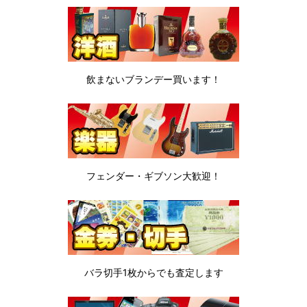
飲まないブランデー
買います！
フェンダー・ギブソン
大歓迎！
バラ切手1枚から
でも査定します