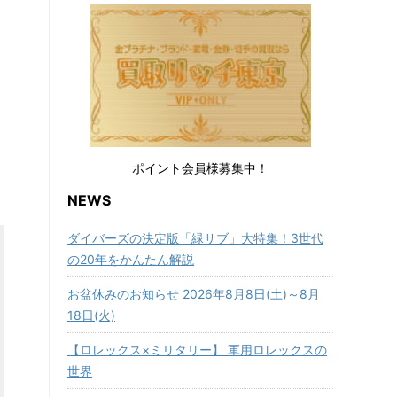
ポイント会員様募集中！
NEWS
ダイバーズの決定版「緑サブ」大特集！3世代
の20年をかんたん解説
お盆休みのお知らせ 2026年8月8日(土)～8月
18日(火)
【ロレックス×ミリタリー】 軍用ロレックスの
世界