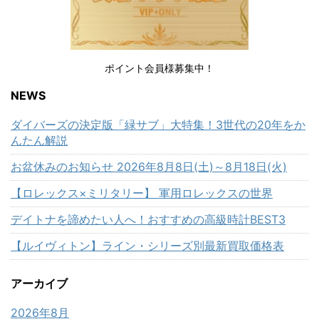
ポイント会員様募集中！
NEWS
ダイバーズの決定版「緑サブ」大特集！3世代の20年をか
んたん解説
お盆休みのお知らせ 2026年8月8日(土)～8月18日(火)
【ロレックス×ミリタリー】 軍用ロレックスの世界
デイトナを諦めたい人へ！おすすめの高級時計BEST3
【ルイヴィトン】ライン・シリーズ別最新買取価格表
アーカイブ
2026年8月