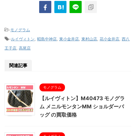
-
モノグラム
-
ルイヴィトン
,
昭島中神店
,
東小金井店
,
東村山店
,
花小金井店
,
西八
王子店
,
高尾店
関連記事
モノグラム
【ルイヴィトン】M40473 モノグラ
ム メニルモンタンMM ショルダーバ
ッグ の買取価格