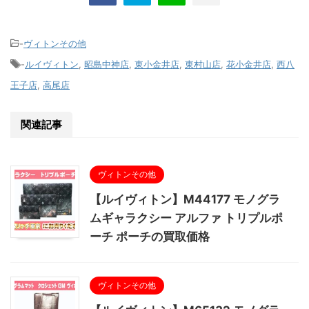
-
ヴィトンその他
-
ルイヴィトン
,
昭島中神店
,
東小金井店
,
東村山店
,
花小金井店
,
西八
王子店
,
高尾店
関連記事
ヴィトンその他
【ルイヴィトン】M44177 モノグラ
ムギャラクシー アルファ トリプルポ
ーチ ポーチの買取価格
ヴィトンその他