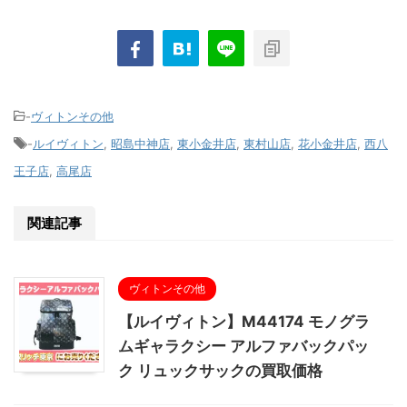
-
ヴィトンその他
-
ルイヴィトン
,
昭島中神店
,
東小金井店
,
東村山店
,
花小金井店
,
西八
王子店
,
高尾店
関連記事
ヴィトンその他
【ルイヴィトン】M44174 モノグラ
ムギャラクシー アルファバックパッ
ク リュックサックの買取価格