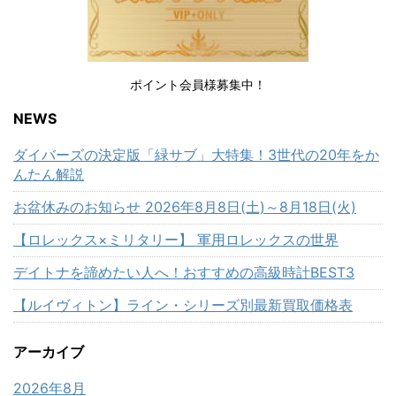
ポイント会員様募集中！
NEWS
ダイバーズの決定版「緑サブ」大特集！3世代の20年をか
んたん解説
お盆休みのお知らせ 2026年8月8日(土)～8月18日(火)
【ロレックス×ミリタリー】 軍用ロレックスの世界
デイトナを諦めたい人へ！おすすめの高級時計BEST3
【ルイヴィトン】ライン・シリーズ別最新買取価格表
アーカイブ
2026年8月