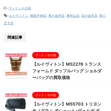
-
ヴィトンその他
-
ルイヴィトン
,
昭島中神店
,
東小金井店
,
東村山店
,
花小金井店
,
西八
王子店
関連記事
ヴィトンその他
【ルイヴィトン】M52276 トランス
フォームド ダッフルバッグ ショルダ
ーバッグの買取価格
ヴィトンその他
【ルイヴィトン】M55703 トリヨン
モノグラム ポシェット･ヴォルガ ポ