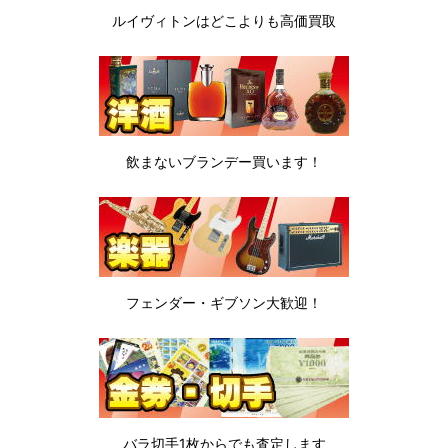
ルイヴィトンは
どこよりも高価買取
飲まないブランデー
買います！
フェンダー・ギブソン
大歓迎！
バラ切手1枚から
でも査定します