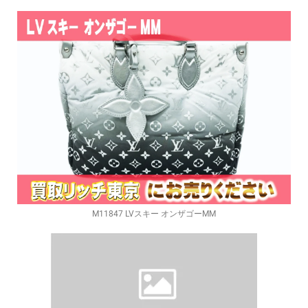
M11847 LVスキー オンザゴーMM