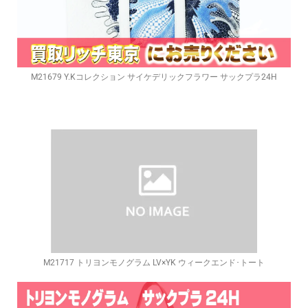
M21679 Y.Kコレクション サイケデリックフラワー サックプラ24H
M21717 トリヨンモノグラム LV×YK ウィークエンド･トート