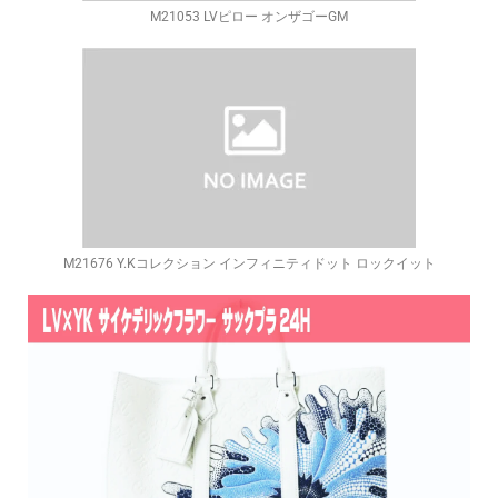
M21053 LVピロー オンザゴーGM
M21676 Y.Kコレクション インフィニティドット ロックイット