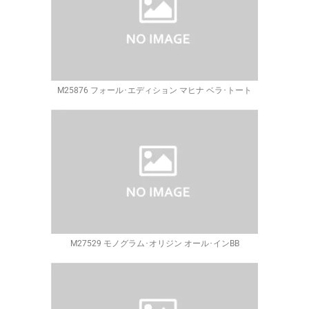
M25876 フォール･エディション マヒナ ベラ･トート
M27529 モノグラム･オリジン オール･インBB