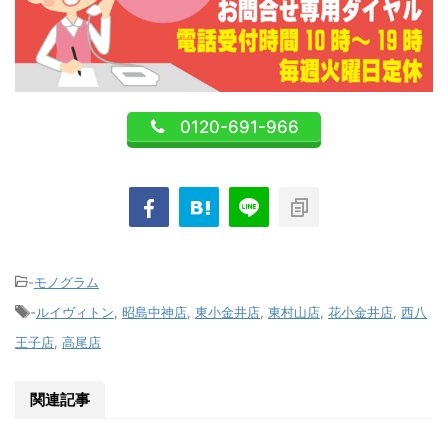
0120-691-966
-
モノグラム
-
ルイヴィトン
,
昭島中神店
,
東小金井店
,
東村山店
,
花小金井店
,
西八
王子店
,
高尾店
関連記事