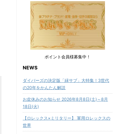
ポイント会員様募集中！
NEWS
ダイバーズの決定版「緑サブ」大特集！3世代
の20年をかんたん解説
お盆休みのお知らせ 2026年8月8日(土)～8月
18日(火)
【ロレックス×ミリタリー】 軍用ロレックスの
世界