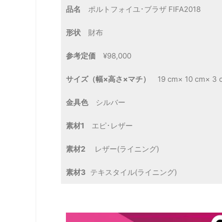
品名
ポルトフォイユ･ブラザ FIFA2018
形状
財布
参考定価
¥98,000
サイズ（幅×高さ×マチ）
19 cm× 10 cm× 3 
金具色
シルバー
素材1
エピ･レザー
素材2
レザー(ライニング)
素材3
テキスタイル(ライニング)