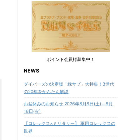
ポイント会員様募集中！
NEWS
ダイバーズの決定版「緑サブ」大特集！3世代
の20年をかんたん解説
お盆休みのお知らせ 2026年8月8日(土)～8月
18日(火)
【ロレックス×ミリタリー】 軍用ロレックスの
世界